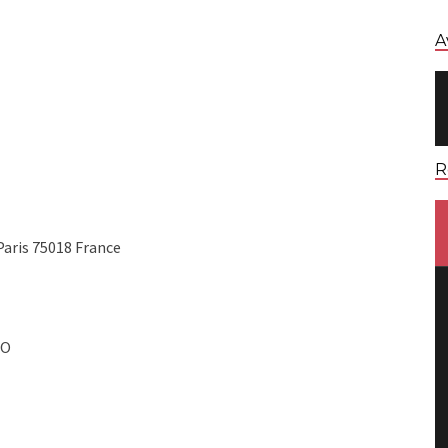
A
R
aris 75018 France
FO