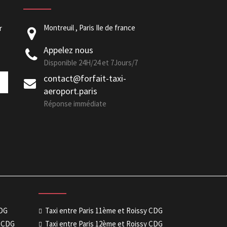
Montreuil , Paris Ile de france
r
Appelez nous
Disponible 24H/24 et 7Jours/7
contact@forfait-taxi-
aeroport.paris
Réponse immédiate
CDG
Taxi entre Paris 11ème et Roissy CDG
y CDG
Taxi entre Paris 12ème et Roissy CDG