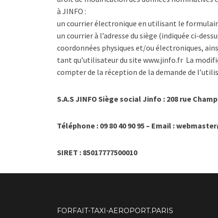
à JINFO :
un courrier électronique en utilisant le formulair
un courrier à l’adresse du siège (indiquée ci-dess
coordonnées physiques et/ou électroniques, ainsi
tant qu’utilisateur du site www.jinfo.fr La modif
compter de la réception de la demande de l’utilis
S.A.S JINFO Siège social Jinfo : 208 rue Cham
Téléphone : 09 80 40 90 95 – Email : webmaster
SIRET : 85017777500010
FORFAIT-TAXI-AEROPORT.PARIS