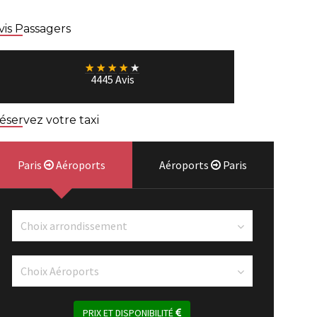
vis Passagers
★
★
★
★
★
4445 Avis
éservez votre taxi
Paris
Aéroports
Aéroports
Paris
PRIX ET DISPONIBILITÉ