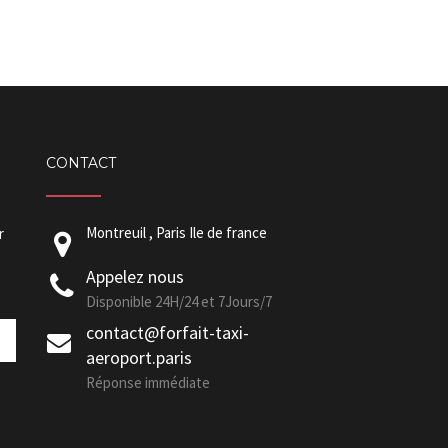
CONTACT
Montreuil , Paris Ile de france
r
Appelez nous
Disponible 24H/24 et 7Jours/7
contact@forfait-taxi-
aeroport.paris
Réponse immédiate