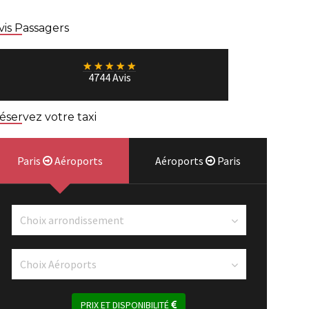
vis Passagers
★
★
★
★
★
4744 Avis
éservez votre taxi
Paris
Aéroports
Aéroports
Paris
PRIX ET DISPONIBILITÉ