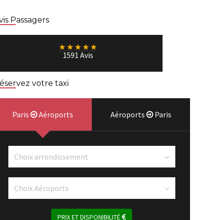
vis Passagers
★
★
★
★
★
1591 Avis
éservez votre taxi
Paris
Aéroports
Aéroports
Paris
PRIX ET DISPONIBILITÉ