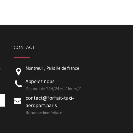
CONTACT
Montreuil , Paris Ile de france
r
Appelez nous
Disponible 24H/24 et 7Jours/7
contact@forfait-taxi-
aeroport.paris
Réponse immédiate