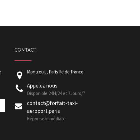
CONTACT
Montreuil , Paris Ile de france
r
Appelez nous
Disponible 24H/24 et 7Jours/7
contact@forfait-taxi-
aeroport.paris
Réponse immédiate