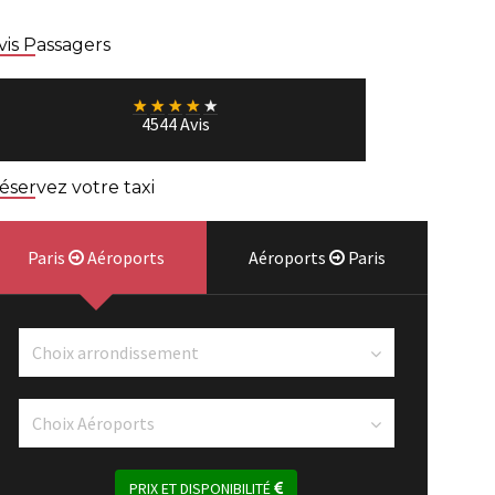
vis Passagers
★
★
★
★
★
4544 Avis
éservez votre taxi
Paris
Aéroports
Aéroports
Paris
PRIX ET DISPONIBILITÉ