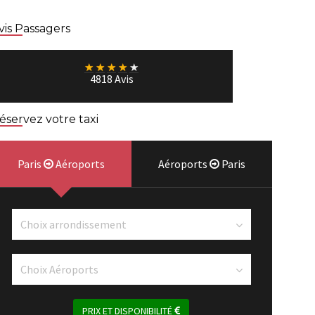
vis Passagers
★
★
★
★
★
4818 Avis
éservez votre taxi
Paris
Aéroports
Aéroports
Paris
PRIX ET DISPONIBILITÉ