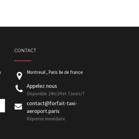
CONTACT
Montreuil , Paris Ile de france
r
Appelez nous
Disponible 24H/24 et 7Jours/7
contact@forfait-taxi-
aeroport.paris
Réponse immédiate